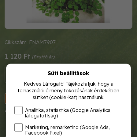
Cikkszám: FNAM7907
1 120 Ft
Süti beállítások
Kedves Látogató! Tájékoztatjuk, hogy a
felhasználói élmény fokozásának érdekében
sütiket (cookie-kat) használunk.
KOSÁRBA
Analitika, statisztika (Google Analytics,
A termék átmenetileg nem rendelhető!
látogatottság)
Marketing, remarketing (Google Ads,
Facebook Pixel)