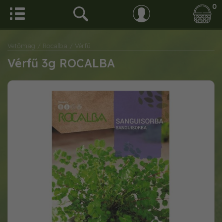
0
Vetőmag
/ Rocalba
/ Vérfű
Vérfű 3g ROCALBA