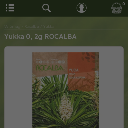
0
Vetőmag
/ Rocalba
/ Yukka
Yukka 0, 2g ROCALBA