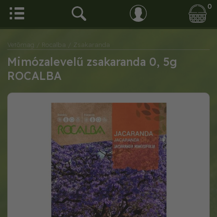
0
Vetőmag
/ Rocalba
/ Zsakaranda
Mimózalevelű zsakaranda 0, 5g
ROCALBA