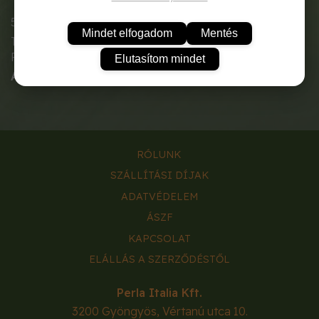
5-12 méter magasra növő lombhullató fa.
Mindet elfogadom
Mentés
Tavasszal bőségesen hozza kékes-ibolyás virágait.
Fagyérzékeny szubtrópusi növény.
Elutasítom mindet
A tasak tartalma:
0,5g.
RÓLUNK
SZÁLLÍTÁSI DÍJAK
ADATVÉDELEM
ÁSZF
KAPCSOLAT
ELÁLLÁS A SZERZŐDÉSTŐL
Perla Italia Kft.
3200
Gyöngyös
,
Vértanú utca 10.