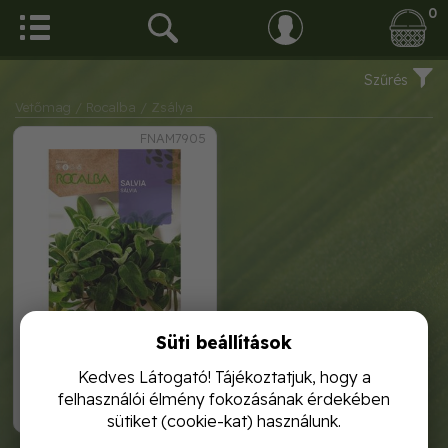
0
Szűrés
Vetőmag
/ Rocalba
/ Zsálya
FNAM7905
Süti beállítások
zsálya 2g rocalba
Kedves Látogató! Tájékoztatjuk, hogy a
felhasználói élmény fokozásának érdekében
1 120,-
sütiket (cookie-kat) használunk.