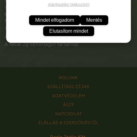
46-60 cm magas cserjeszerű növény, ovális, érdes,
Adatkezelési tájékoztató
szürkés-zöld levelekkel, lila virágokkal. Intenzív és
kellemes illatával sültek, szószok nélkülözhetetlen
Mindet elfogadom
Mentés
fűszere. Figyelemre méltó gyógyászati
â€‹â€‹tulajdonságokkal rendelkeznek
Elutasítom mindet
A napos helyeket és a laza talajokat kedveli.
A tasak 2g vetőmagot tartalmaz
RÓLUNK
SZÁLLÍTÁSI DÍJAK
ADATVÉDELEM
ÁSZF
KAPCSOLAT
ELÁLLÁS A SZERZŐDÉSTŐL
Perla Italia Kft.