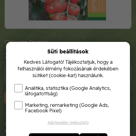
Cikkszám: Spencer
Süti beállítások
780 Ft
Kedves Látogató! Tájékoztatjuk, hogy a
felhasználói élmény fokozásának érdekében
sütiket (cookie-kat) használunk.
Analitika, statisztika (Google Analytics,
látogatottság)
KOSÁRBA
Marketing, remarketing (Google Ads,
Facebook Pixel)
Adatkezelési tájékoztató
Folytonnövő koktélparadicsom hajtatásra
és szabadföldi termesztésre. Kiváló ízű, nem