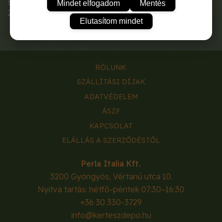
savas, jól tárolható. Bogyója 25-35 g. (kb.
Mindet elfogadom
Mentés
200-250 szemet tart.)
Elutasítom mindet
RÓLUNK
SZÁLLÍTÁSI DÍJAK
ADATVÉDELEM
ÁSZF
KAPCSOLAT
ELÁLLÁS A SZERZŐDÉSTŐL
Perla Italia Kft.
3200
Gyöngyös
,
Vértanú utca 10.
Nyitva tartás: hétfő-péntek 07:30–16:30
+36 30 330-3729
info@kerteszdepo.hu