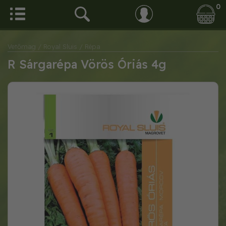
0
Vetőmag
/ Royal Sluis
/ Répa
R Sárgarépa Vörös Óriás 4g