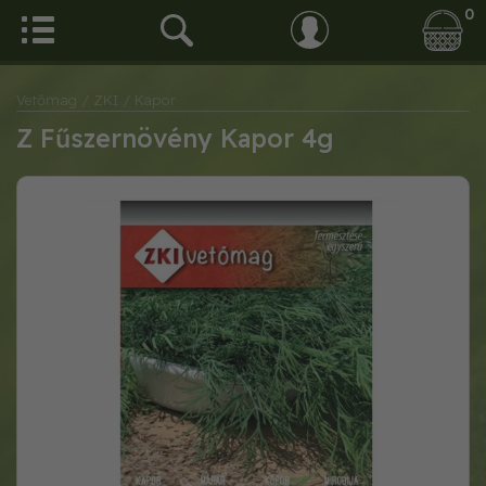
0
Vetőmag
/ ZKI
/ Kapor
Z Fűszernövény Kapor 4g