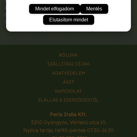
termeszthető.
Felhasználható savanyúságokhoz, főzelékekhez,
Mindet elfogadom
Mentés
húsokhoz, süteményekhez. Kíváló görcsoldó, szélhajtó,
Elutasítom mindet
vizelethajtó hatású.
RÓLUNK
SZÁLLÍTÁSI DÍJAK
ADATVÉDELEM
ÁSZF
KAPCSOLAT
ELÁLLÁS A SZERZŐDÉSTŐL
Perla Italia Kft.
3200
Gyöngyös
,
Vértanú utca 10.
Nyitva tartás: hétfő-péntek 07:30–16:30