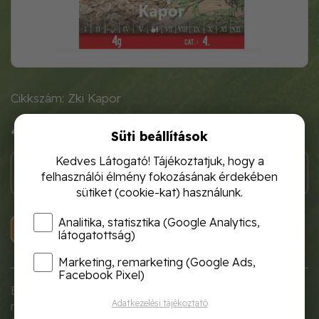
Cikkszám: Zki Kapor
470 Ft
Süti beállítások
Kedves Látogató! Tájékoztatjuk, hogy a
felhasználói élmény fokozásának érdekében
sütiket (cookie-kat) használunk.
Analitika, statisztika (Google Analytics,
KOSÁRBA
látogatottság)
Marketing, remarketing (Google Ads,
Facebook Pixel)
Egy éves, lágyszárú, napos, meleg helyet kedvelő
Adatkezelési tájékoztató
növény. Szakaszosan vessük, balkonládában is