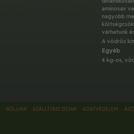
dinamikusab
aminosav veg
nagyobb men
költségcsök
várhatunk és
A vödrös kis
Egyéb
4 kg-os, vöd
RÓLUNK
SZÁLLÍTÁSI DÍJAK
ADATVÉDELEM
ÁSZ