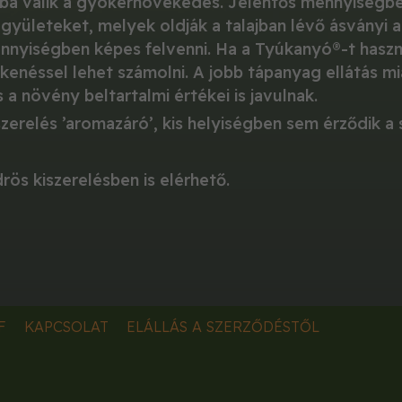
bá válik a gyökérnövekedés. Jelentős mennyiségben
yületeket, melyek oldják a talajban lévő ásványi 
nyiségben képes felvenni. Ha a Tyúkanyó®-t haszná
kenéssel lehet számolni. A jobb tápanyag ellátás 
 a növény beltartalmi értékei is javulnak.
zerelés ’aromazáró’, kis helyiségben sem érződik a 
rös kiszerelésben is elérhető.
F
KAPCSOLAT
ELÁLLÁS A SZERZŐDÉSTŐL