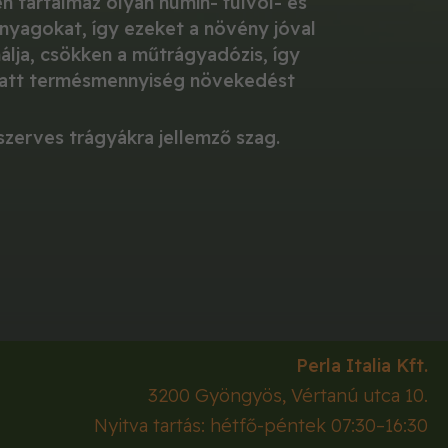
 tartalmaz olyan humin- fulvol- és
anyagokat, így ezeket a növény jóval
lja, csökken a műtrágyadózis, így
miatt termésmennyiség növekedést
szerves trágyákra jellemző szag.
Perla Italia Kft.
3200
Gyöngyös
,
Vértanú utca 10.
Nyitva tartás: hétfő-péntek 07:30–16:30