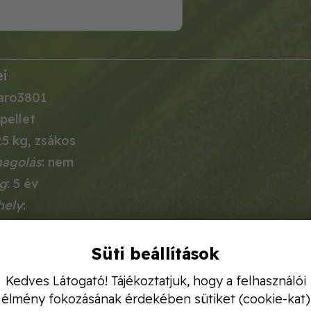
i
baro3801
pellet
25 kg, zsákos
magolás
: nem
ág
: 5 év
hely
:
rtetése
 kiváló minőségű, 70°C-on fermentált, 100% barom
Süti beállítások
lenőrzött baromfi almokból, kizárólag minősített t
Kedves Látogató! Tájékoztatjuk, hogy a felhasználói
ykultúrához ajánlott, repítőtárcsás műtrágyaszóró
élmény fokozásának érdekében sütiket (cookie-kat)