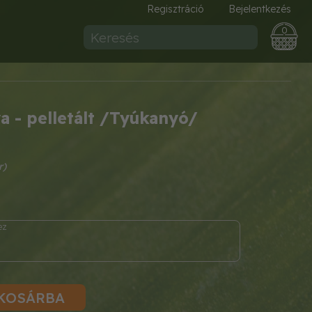
Regisztráció
Bejelentkezés
0
a - pelletált /Tyúkanyó/
KOSÁRBA