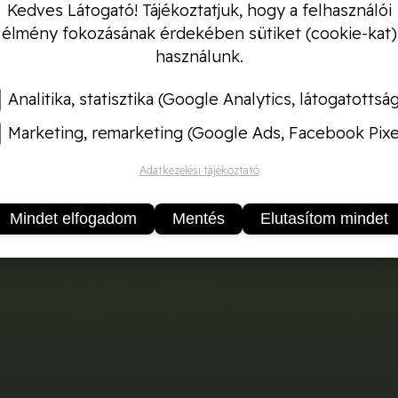
Kedves Látogató! Tájékoztatjuk, hogy a felhasználói
élmény fokozásának érdekében sütiket (cookie-kat)
használunk.
Analitika, statisztika (Google Analytics, látogatottsá
esztő közegként általában minden növénynek – a nag
 fák-, cserjék esetében az ültető földhöz 20-50%-ban
Marketing, remarketing (Google Ads, Facebook Pixe
 Sphagnum moha tőzeg, síkláp tőzeg, kertészeti perl
Adatkezelési tájékoztató
Mindet elfogadom
Mentés
Elutasítom mindet