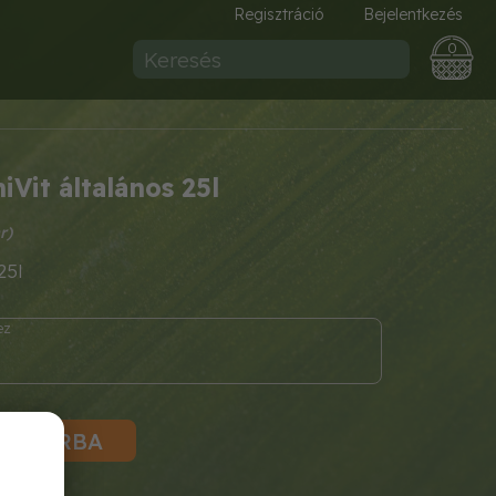
Regisztráció
Bejelentkezés
0
Vit általános 25l
25l
KOSÁRBA