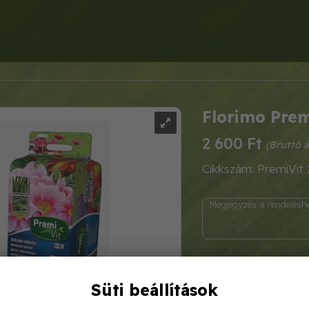
Florimo Premi
2 600 Ft
Cikkszám: PremiVit 
Süti beállítások