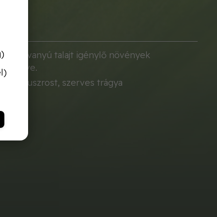
g)
yon savanyú talajt igénylő növények
 keverve.
l)
it, kókuszrost, szerves trágya