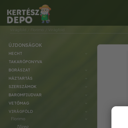
Virágföld
/ Florimo
/ Virágföld
ÚJDONSÁGOK
HECHT
TAKARÓPONYVA
BORÁSZAT
HÁZTARTÁS
SZERSZÁMOK
BAROMFIUDVAR
VETŐMAG
VIRÁGFÖLD
florimo
tőzeg