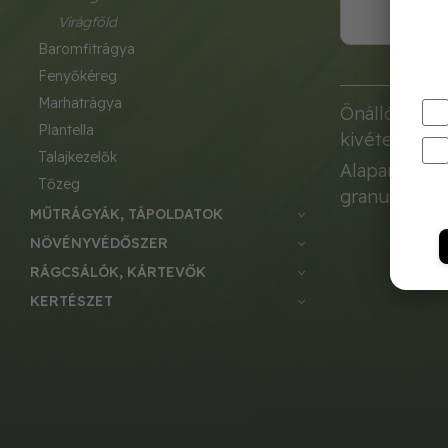
virágföld
baromfitrágya
fenyőkéreg
marhatrágya
Önálló term
plantella
kivételével,
talajkezelők
Alapanyagok:
tőzeg
granulátum
MŰTRÁGYÁK, TÁPOLDATOK
NÖVÉNYVÉDŐSZER
RÁGCSÁLÓK, KÁRTEVŐK
KERTÉSZET