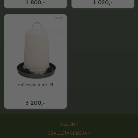
1 800,-
1 020,-
2617
műanyag itató 13l
3 200,-
RÓLUNK
SZÁLLÍTÁSI DÍJAK