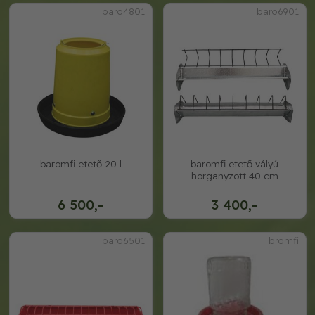
baro4801
baro6901
baromfi etető 20 l
baromfi etető vályú
horganyzott 40 cm
6 500,-
3 400,-
baro6501
bromfi