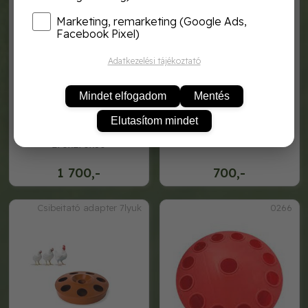
Marketing, remarketing (Google Ads,
Facebook Pixel)
Adatkezelési tájékoztató
Mindet elfogadom
Mentés
Elutasítom mindet
csibeitató 12lyukú
csibeitató adapteres
270x270x80
1 700,-
700,-
Csibeitató adapter 7lyuk
0266