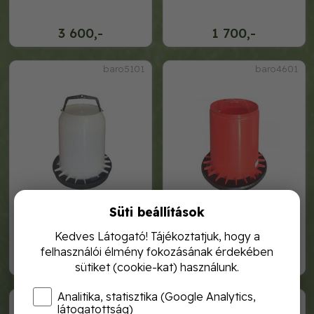
3 600,-
1 700,-
baro5101
baro4601
Süti beállítások
baromfi itató 5 l
baromfietető 5l
Kedves Látogató! Tájékoztatjuk, hogy a
felhasználói élmény fokozásának érdekében
1 900,-
1 600,-
sütiket (cookie-kat) használunk.
Analitika, statisztika (Google Analytics,
Csibeitató adapter
látogatottság)