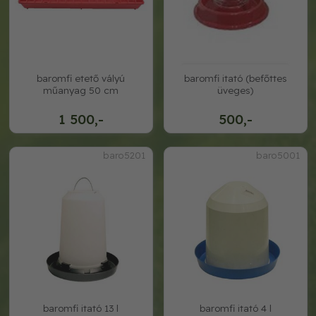
baromfi etető vályú
baromfi itató (befőttes
műanyag 50 cm
üveges)
1 500,-
500,-
baro5201
baro5001
baromfi itató 13 l
baromfi itató 4 l