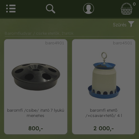
0
Szűrés
Baromfiudvar
/ csirke etetők, Itatók
baro4901
baro4501
baromfi /csibe/ itató 7 lyukú
baromfi etető
menetes
/+csavar+tető/ 4 l
800,-
2 000,-