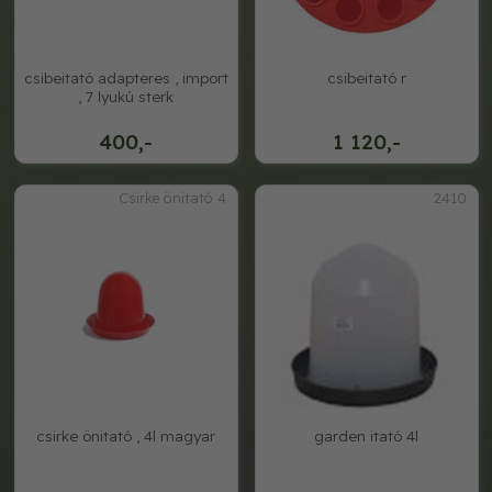
csibeitató adapteres , import
csibeitató r
, 7 lyukú sterk
400,-
1 120,-
Csirke önitató 4
2410
csirke önitató , 4l magyar
garden itató 4l