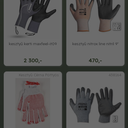
kesztyű kerti maxfeel-it09
kesztyű nitrox line nitril 9"
2 300,-
470,-
Kesztyű Cérna Pöttyös
438164