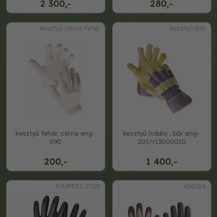
2 300,-
280,-
Kesztyű Cérna Fehér
Kesztyű Bőr
kesztyű fehér, cérna eng-
kesztyű hobby , bőr eng-
090
201/r13000010
200,-
1 400,-
MAXFEEL-IT09
438264