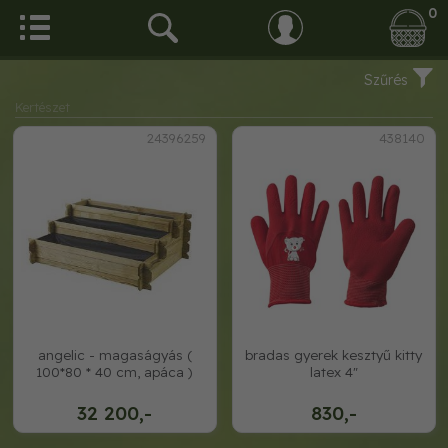
0
Szűrés
Kertészet
24396259
438140
angelic - magaságyás (
bradas gyerek kesztyű kitty
100*80 * 40 cm, apáca )
latex 4"
32 200,-
830,-