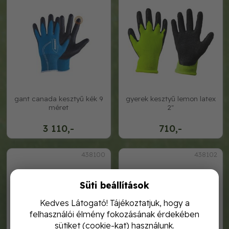
gant canada kesztyű kék 9
gyerek kesztyű lemon latex
méret
2"
3 110,-
710,-
438100
438102
Süti beállítások
Kedves Látogató! Tájékoztatjuk, hogy a
felhasználói élmény fokozásának érdekében
sütiket (cookie-kat) használunk.