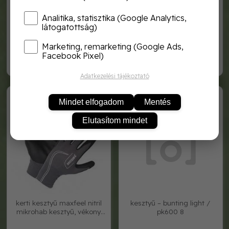
Analitika, statisztika (Google Analytics,
látogatottság)
gyerek kesztyű lemon latex
gyerek kesztyű lemon latex
3"
4"
Marketing, remarketing (Google Ads,
Facebook Pixel)
710,-
710,-
Adatkezelési tájékoztató
MAXFEEL-IT07
kesz4402
Mindet elfogadom
Mentés
Elutasítom mindet
kerti kesztyű maxfeel nitril
kesztyű – bunting light /
mikrohab kesztyű, vékony
pk600 8
kényel