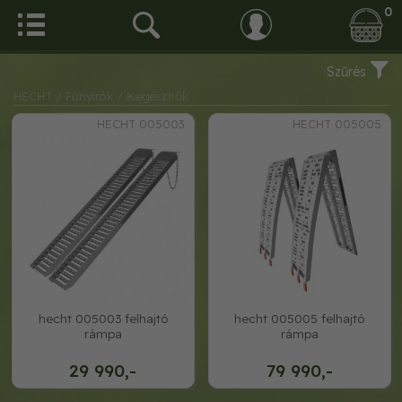
0
Szűrés
HECHT
/ Fűnyírók
/ Kiegészítők
HECHT 005003
HECHT 005005
hecht 005003 felhajtó
hecht 005005 felhajtó
rámpa
rámpa
29 990,-
79 990,-