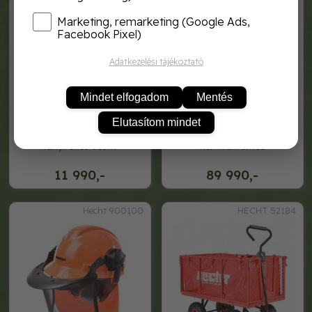
Marketing, remarketing (Google Ads,
Facebook Pixel)
Adatkezelési tájékoztató
Mindet elfogadom
Mentés
Elutasítom mindet
hecht 502051 - turbo
hecht 53080 - utánfutó
fűnyírókés 51cm
kertitraktorhoz
11 990,-
89 990,-
Hecht 900100
HECHT 52184