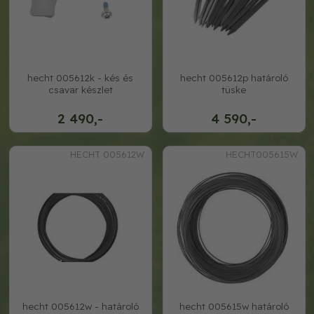
hecht 005612k - kés és
hecht 005612p határoló
csavar készlet
tüske
2 490,-
4 590,-
HECHT 005612W
HECHT005615W
hecht 005612w - határoló
hecht 005615w határoló