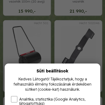
vezeték 100m (20 awg)
vezeték
15 990,-
21 990,-
Hecht 501
Hecht 502046
Süti beállítások
hecht 501 - fűhenger
hecht 502046 - turbo
fűnyírókés 46cm
Kedves Látogató! Tájékoztatjuk, hogy a
felhasználói élmény fokozásának érdekében
23 990,-
10 990,-
sütiket (cookie-kat) használunk.
Analitika, statisztika (Google Analytics,
Hecht 502051
Hecht 53080
látogatottság)