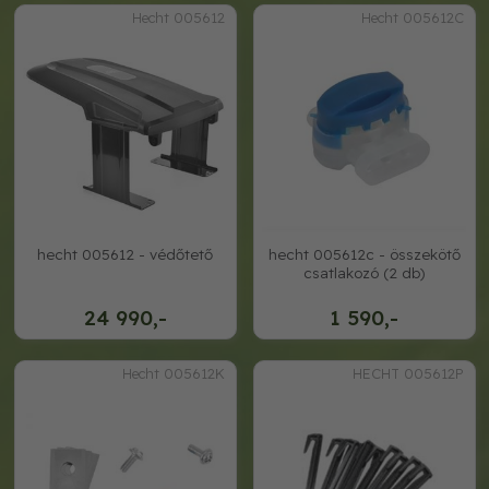
Hecht 005612
Hecht 005612C
hecht 005612 - védőtető
hecht 005612c - összekötő
csatlakozó (2 db)
24 990,-
1 590,-
Hecht 005612K
HECHT 005612P