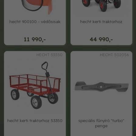
hecht 900100 - védősisak
hecht kerti traktorhoz
11 990,-
44 990,-
HECHT 53350
HECHT 502056
hecht kerti traktorhoz 53350
speciális fűnyíró "turbo"
penge