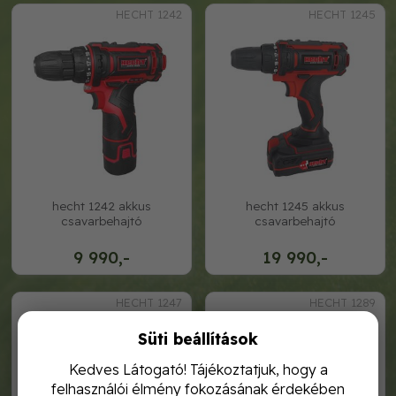
HECHT 1242
HECHT 1245
hecht 1242 akkus
hecht 1245 akkus
csavarbehajtó
csavarbehajtó
9 990,-
19 990,-
HECHT 1247
HECHT 1289
Süti beállítások
Kedves Látogató! Tájékoztatjuk, hogy a
felhasználói élmény fokozásának érdekében