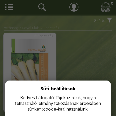
0
Szűrés
Vetőmag
/ Royal Sluis
/ Pasztinák
R Pasztinák
Süti beállítások
royal pasztinák fertődi
félhosszú 3g
Kedves Látogató! Tájékoztatjuk, hogy a
felhasználói élmény fokozásának érdekében
450,-
sütiket (cookie-kat) használunk.