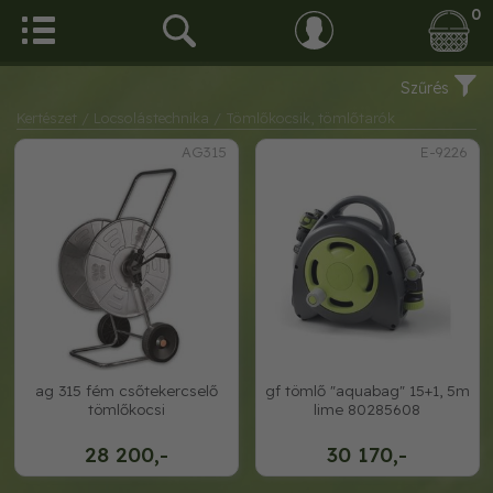
0
Szűrés
Kertészet
/ Locsolástechnika
/ Tömlőkocsik, tömlőtarók
AG315
E-9226
ag 315 fém csőtekercselő
gf tömlő "aquabag" 15+1, 5m
tömlőkocsi
lime 80285608
28 200,-
30 170,-