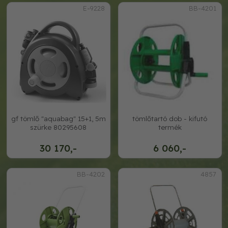
E-9228
BB-4201
gf tömlő "aquabag" 15+1, 5m
tömlőtartó dob - kifutó
szürke 80295608
termék
30 170,-
6 060,-
BB-4202
4857