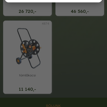
26 720,-
46 560,-
4874
tömlőkocsi
11 140,-
RÓLUNK