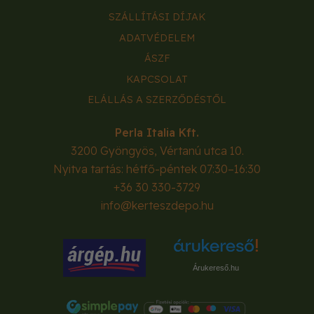
SZÁLLÍTÁSI DÍJAK
ADATVÉDELEM
ÁSZF
KAPCSOLAT
ELÁLLÁS A SZERZŐDÉSTŐL
Perla Italia Kft.
3200
Gyöngyös
,
Vértanú utca 10.
Nyitva tartás: hétfő-péntek 07:30–16:30
+36 30 330-3729
info@kerteszdepo.hu
Árukereső.hu