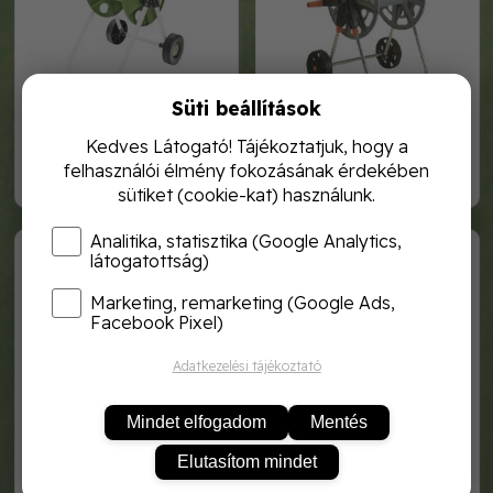
Süti beállítások
tömlőtartó kocsi (45m-es
siroflex tömlőkocsi
locsolótömlőhöz)
Kedves Látogató! Tájékoztatjuk, hogy a
felhasználói élmény fokozásának érdekében
7 990,-
23 760,-
sütiket (cookie-kat) használunk.
Analitika, statisztika (Google Analytics,
AG311
AG317
látogatottság)
Marketing, remarketing (Google Ads,
Facebook Pixel)
Adatkezelési tájékoztató
Mindet elfogadom
Mentés
Elutasítom mindet
fém tömlőkocsi
maxi fém tömlőkocsi