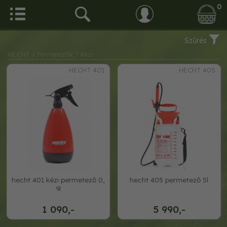
0
Szűrés
HECHT
/ Permetezők
/ Kézi
HECHT 401
HECHT 405
hecht 401 kézi permetező 0,
hecht 405 permetező 5l
9l
1 090,-
5 990,-