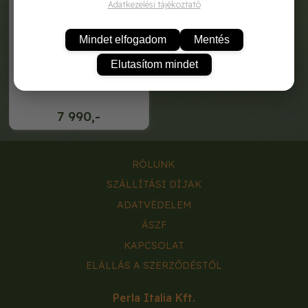
Adatkezelési tájékoztató
Mindet elfogadom
Mentés
Elutasítom mindet
hecht 4500 kézi permetező
7 990,-
RÓLUNK
SZÁLLÍTÁSI DÍJAK
ADATVÉDELEM
ÁSZF
KAPCSOLAT
ELÁLLÁS A SZERZŐDÉSTŐL
Perla Italia Kft.