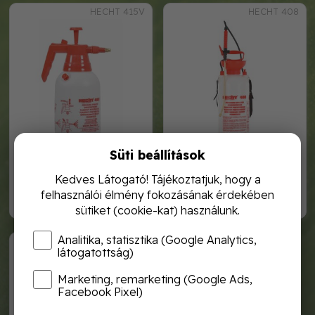
HECHT 415V
HECHT 408
Süti beállítások
hecht 415v kézi permetező
hecht 408 kézi permetező
Kedves Látogató! Tájékoztatjuk, hogy a
felhasználói élmény fokozásának érdekében
2 690,-
7 990,-
sütiket (cookie-kat) használunk.
Analitika, statisztika (Google Analytics,
HECHT 4500
látogatottság)
Marketing, remarketing (Google Ads,
Facebook Pixel)