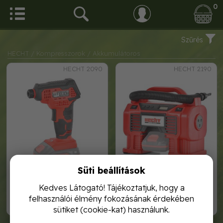
0
Szűrés
HECHT
/ Kompresszorok
/ Akkumulátoros
HECHT 2090
HECHT 2190
Süti beállítások
hecht 2090 akkumulátoros
hecht 2190 többfunkciós
komresszor
akkumulátoros kompresszor
Kedves Látogató! Tájékoztatjuk, hogy a
felhasználói élmény fokozásának érdekében
11 990,-
25 990,-
sütiket (cookie-kat) használunk.