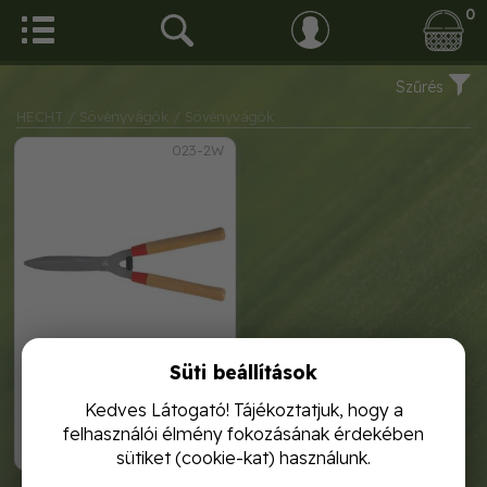
0
Szűrés
HECHT
/ Sövényvágók
/ Sövényvágók
023-2W
Süti beállítások
hecht 023-2w sövényvágó
Kedves Látogató! Tájékoztatjuk, hogy a
felhasználói élmény fokozásának érdekében
4 990,-
sütiket (cookie-kat) használunk.