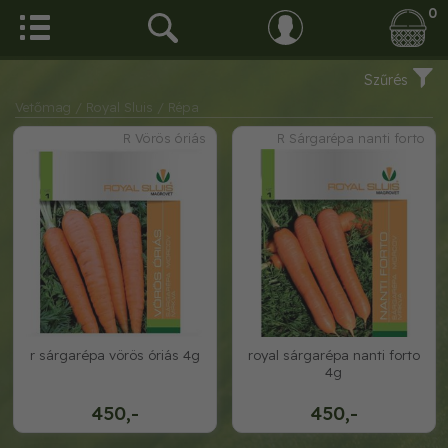
0
Szűrés
Vetőmag
/ Royal Sluis
/ Répa
R Vörös óriás
R Sárgarépa nanti forto
r sárgarépa vörös óriás 4g
royal sárgarépa nanti forto
4g
450,-
450,-