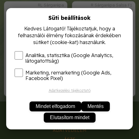
RL Sárgarépa
R Sárgarépa Salsa F1
Süti beállítások
Kedves Látogató! Tájékoztatjuk, hogy a
felhasználói élmény fokozásának érdekében
sütiket (cookie-kat) használunk.
Analitika, statisztika (Google Analytics,
látogatottság)
Marketing, remarketing (Google Ads,
royal sárgarépa párizsi vásár
royal sárgarépa salsa f1 3g
0, 1g
Facebook Pixel)
1 590,-
740,-
Adatkezelési tájékoztató
Mindet elfogadom
Mentés
RÓLUNK
Elutasítom mindet
SZÁLLÍTÁSI DÍJAK
ADATVÉDELEM