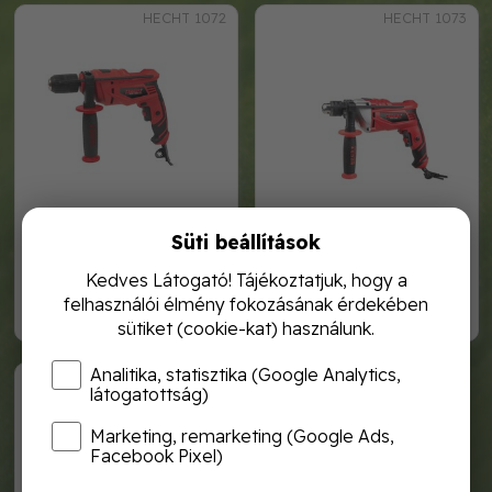
HECHT 1072
HECHT 1073
Süti beállítások
hecht 1072 ütvefúró
hecht 1073 ütvefúró
Kedves Látogató! Tájékoztatjuk, hogy a
felhasználói élmény fokozásának érdekében
11 990,-
17 990,-
sütiket (cookie-kat) használunk.
Analitika, statisztika (Google Analytics,
Hecht 1256
látogatottság)
Marketing, remarketing (Google Ads,
Facebook Pixel)