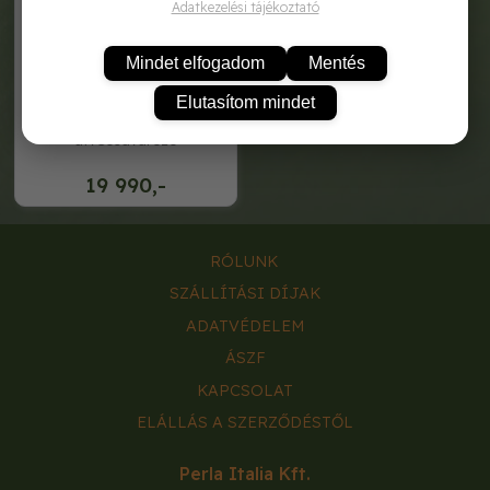
Adatkezelési tájékoztató
Mindet elfogadom
Mentés
Elutasítom mindet
hecht 1256 - akkumulátoros
ütvecsavarozó
19 990,-
RÓLUNK
SZÁLLÍTÁSI DÍJAK
ADATVÉDELEM
ÁSZF
KAPCSOLAT
ELÁLLÁS A SZERZŐDÉSTŐL
Perla Italia Kft.