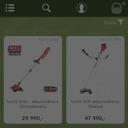
0
Szűrés
HECHT
/ Fűkaszák
/ Akkumulátoros
Hecht 1040
HECHT 1435
hecht 1040 - akkumulátoros
hecht 1435 akkumulátoros
fűszegélynyíró,
fűkasza
29 990,-
47 990,-