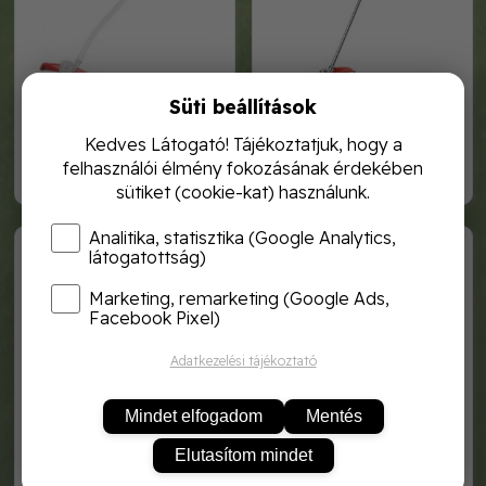
Süti beállítások
hecht 5225 akkumulátoros
hecht 6210 akkumulátoros
szegélynyíró
szegélynyíró akku
Kedves Látogató! Tájékoztatjuk, hogy a
felhasználói élmény fokozásának érdekében
44 990,-
54 990,-
sütiket (cookie-kat) használunk.
Analitika, statisztika (Google Analytics,
HECHT 1441
HECHT 5020
látogatottság)
Marketing, remarketing (Google Ads,
Facebook Pixel)
Adatkezelési tájékoztató
Mindet elfogadom
Mentés
Elutasítom mindet
hecht multifunkciós accu
hecht 5020 akkumulátoros