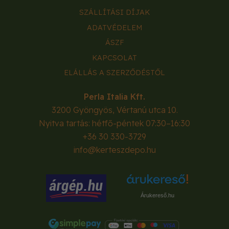
SZÁLLÍTÁSI DÍJAK
ADATVÉDELEM
ÁSZF
KAPCSOLAT
ELÁLLÁS A SZERZŐDÉSTŐL
Perla Italia Kft.
3200
Gyöngyös
,
Vértanú utca 10.
Nyitva tartás: hétfő-péntek 07:30–16:30
+36 30 330-3729
info@kerteszdepo.hu
Árukereső.hu