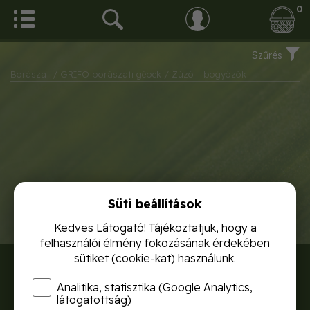
0
Szűrés
Borászat
/ GRIFO borászati gépek
/ Zúzó - bogyózók
Süti beállítások
Kedves Látogató! Tájékoztatjuk, hogy a
felhasználói élmény fokozásának érdekében
sütiket (cookie-kat) használunk.
RÓLUNK
Analitika, statisztika (Google Analytics,
SZÁLLÍTÁSI DÍJAK
látogatottság)
ADATVÉDELEM