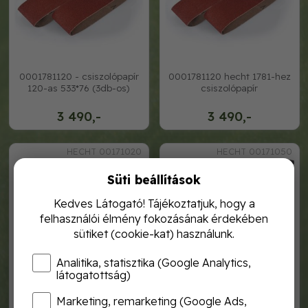
0001781120 - csiszolópapír
0001781120 hecht 1781-hez
120-as 533*76 (3db-os)
csiszolópapír
3 490,-
3 490,-
HECHT 00171020
HECHT 00171050
Süti beállítások
Kedves Látogató! Tájékoztatjuk, hogy a
felhasználói élmény fokozásának érdekében
sütiket (cookie-kat) használunk.
Analitika, statisztika (Google Analytics,
látogatottság)
Marketing, remarketing (Google Ads,
hecht 00171020
hecht 00171050