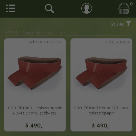
0
Szűrés
HECHT
/ Csiszolók
/ Kiegészítők
Hecht 0001781060
0001781060
0001781060 - csiszolópapír
0001781060 hecht 1781-hez
60-as 533*76 (3db-os)
csiszolópapír
3 490,-
3 490,-