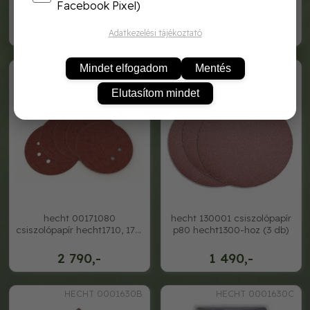
csiszolópapír hecht1710, 1711
csiszolópapír hecht1710, 1711
Facebook Pixel)
- 120, 10db/cs
- 150, 10db/cs.
2 790,-
2 790,-
Adatkezelési tájékoztató
HECHT 00171080
HECHT 130001
Mindet elfogadom
Mentés
Elutasítom mindet
hecht 00171080
hecht 130001 csiszolópapír
csiszolópapír hecht1710, 1711
p80 hecht1300-hoz (3 db)
- 180, 10db/cs
2 790,-
1 490,-
HECHT 0001630B
HECHT 0001630C