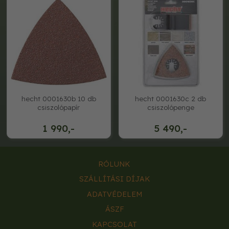
hecht 0001630b 10 db
hecht 0001630c 2 db
csiszolópapír
csiszolópenge
1 990,-
5 490,-
RÓLUNK
SZÁLLÍTÁSI DÍJAK
ADATVÉDELEM
ÁSZF
KAPCSOLAT