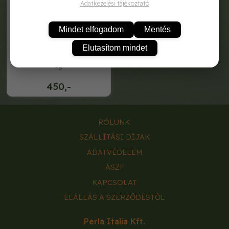
Adatkezelési tájékoztató
Mindet elfogadom
Mentés
Elutasítom mindet
royal hagymagyöngy pompei
1g
450,-
RÓLUNK
SZÁLLÍTÁSI DÍJAK
ADATVÉDELEM
ÁSZF
KAPCSOLAT
ELÁLLÁS A SZERZŐDÉSTŐL
Perla Italia Kft.