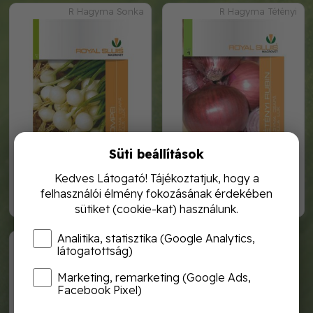
R Hagyma Sonka
R Hagyma Tétényi
Süti beállítások
royal hagyma sonkahagyma
royal hagyma tétényi rubin
1g
1g
Kedves Látogató! Tájékoztatjuk, hogy a
felhasználói élmény fokozásának érdekében
450,-
450,-
sütiket (cookie-kat) használunk.
Analitika, statisztika (Google Analytics,
R Hagyma Gyöngy
látogatottság)
Marketing, remarketing (Google Ads,
Facebook Pixel)