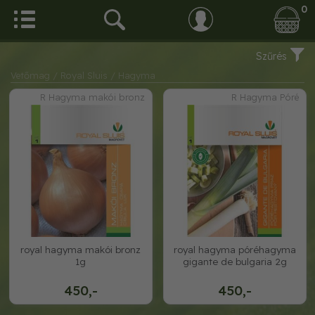
0
Szűrés
Vetőmag
/ Royal Sluis
/ Hagyma
R Hagyma makói bronz
R Hagyma Póré
royal hagyma makói bronz
royal hagyma póréhagyma
1g
gigante de bulgaria 2g
450,-
450,-