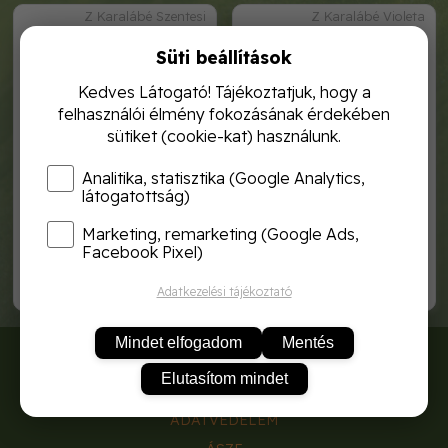
Z Karalábé Szentesi
Z Karalábé Violeta
Süti beállítások
Kedves Látogató! Tájékoztatjuk, hogy a
felhasználói élmény fokozásának érdekében
sütiket (cookie-kat) használunk.
Analitika, statisztika (Google Analytics,
látogatottság)
Marketing, remarketing (Google Ads,
zki karalábé szentesi fóliás
zki karalábé violeta 2g
kék 2g
Facebook Pixel)
870,-
470,-
Adatkezelési tájékoztató
Mindet elfogadom
Mentés
RÓLUNK
Elutasítom mindet
SZÁLLÍTÁSI DÍJAK
ADATVÉDELEM