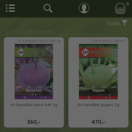
0
Szűrés
Vetőmag
/ ZKI
/ Karalábé
Z Karalábé Bécsi kék 1g
Z Karalábé Gigant
zki karalábé bécsi kék 1g
zki karalábé gigant 2g
360,-
470,-