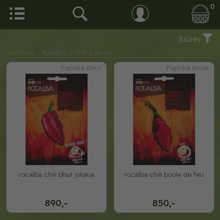
0
Szűrés
Vetőmag
/ Rocalba
/ Chili paprika
Paprika Bhut
Paprika Boule
rocalba chili bhut jolokia
rocalba chili boule de feu
890,-
850,-