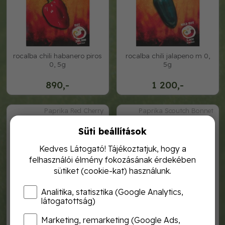
rocalba chili habanero piros
rocalba chili jalapeno m 0,
0, 5g
5g
890,-
1 200,-
Paprika Red Cherry
Paprika Scoutch Bonnet
Süti beállítások
Kedves Látogató! Tájékoztatjuk, hogy a
felhasználói élmény fokozásának érdekében
sütiket (cookie-kat) használunk.
Analitika, statisztika (Google Analytics,
látogatottság)
Marketing, remarketing (Google Ads,
rocalba chili red cherry small
rocalba chili scoutch bonnet