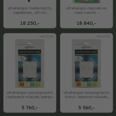
ultrahangos madárriasztó,
ultrahangos rágcsáló és
napelemes, /65 m2
nyest riasztó -
területre/3 db 1
gépjárművekhez
18 250,-
18 840,-
WK0028
WK0029
ultrahangos szúnyogriasztó
ultrahangos szúnyogriasztó
/hálózatról működik, beltéri/
50m2/ elemmel működik,
kültéri
5 760,-
5 560,-