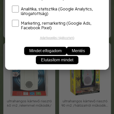
Analitika, statisztika (Google Analytics,
látogatottság)
ultrahangos kártevő riasztó
ultrahangos kártevő riasztó
325m2 /hálózatról működik/
45m2, 3db /hálózatról
Marketing, remarketing (Google Ads,
működik/
Facebook Pixel)
30 080,-
19 450,-
Adatkezelési tájékoztató
WK0240
WK0190
Mindet elfogadom
Mentés
Elutasítom mindet
ultrahangos kártevő riasztó
ultrahangos kártevő riasztó
60 m2 /elemmel működik/
90 m2 /hálózatról működik -
kika