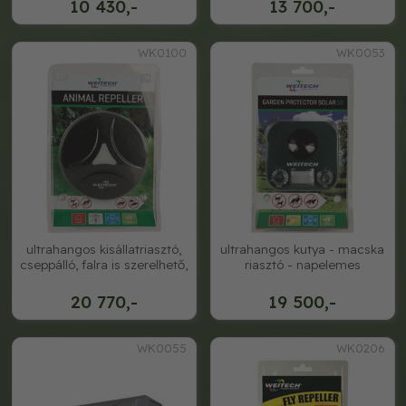
10 430,-
13 700,-
WK0100
WK0053
ultrahangos kisállatriasztó,
ultrahangos kutya - macska
cseppálló, falra is szerelhető,
riasztó - napelemes
20 770,-
19 500,-
WK0055
WK0206