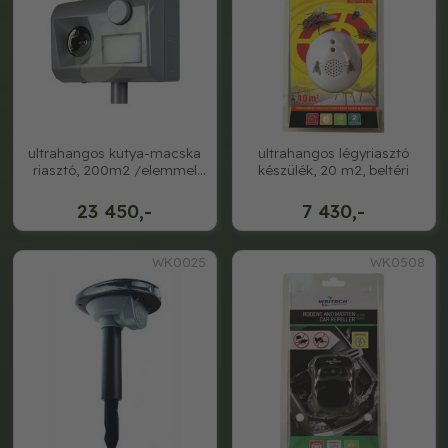
ultrahangos kutya-macska
ultrahangos légyriasztó
riasztó, 200m2 /elemmel
készülék, 20 m2, beltéri
vagy adapte
23 450,-
7 430,-
WK0025
WK0508