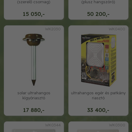
(szerelő csomag)
(plusz hangszóró)
15 050,-
50 200,-
WK2030
WK0400
solar ultrahangos
ultrahangos egér és patkány
kígyóriasztó
riasztó
17 880,-
33 400,-
WK0344
WK0300