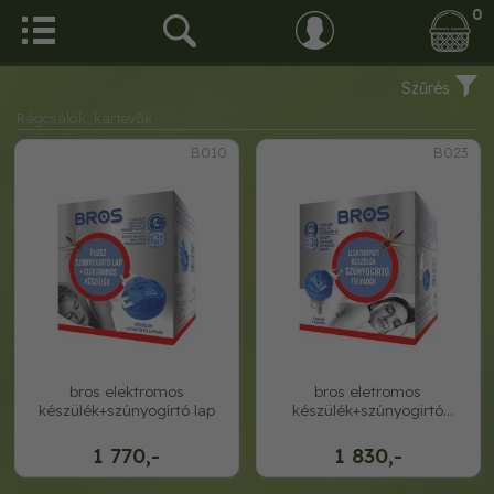
0
Szűrés
Rágcsálók, kártevők
B010
B023
bros elektromos
bros eletromos
készülék+szúnyogírtó lap
készülék+szúnyogirtó
folyadék
1 770,-
1 830,-