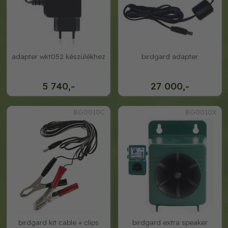
adapter wkt052 készülékhez
birdgard adapter
5 740,-
27 000,-
BG0010C
BG0010X
birdgard kit cable + clips
birdgard extra speaker