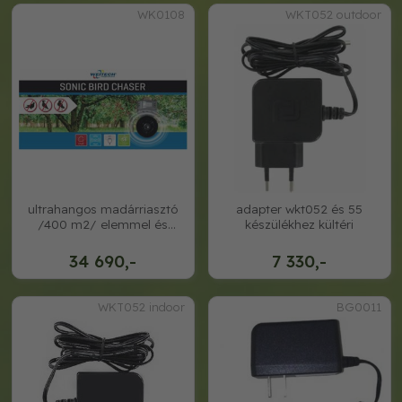
WK0108
WKT052 outdoor
ultrahangos madárriasztó
adapter wkt052 és 55
/400 m2/ elemmel és
készülékhez kültéri
adapterről is m
34 690,-
7 330,-
WKT052 indoor
BG0011