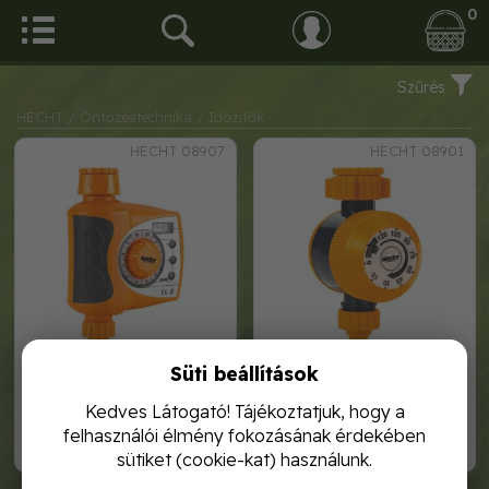
0
Szűrés
HECHT
/ Öntözéstechnika
/ Időzítők
HECHT 08907
HECHT 08901
Süti beállítások
hecht 08907 elektromos
hecht 08901 mechanikus
időzítő
időzítő
Kedves Látogató! Tájékoztatjuk, hogy a
felhasználói élmény fokozásának érdekében
13 990,-
4 790,-
sütiket (cookie-kat) használunk.