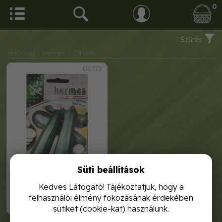
0
Szűrés
Vetőmag
/ Hermes
/ Cukkini
00772
Süti beállítások
cukkini black beauty
Kedves Látogató! Tájékoztatjuk, hogy a
felhasználói élmény fokozásának érdekében
290,-
sütiket (cookie-kat) használunk.