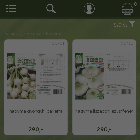
0
Szűrés
Vetőmag
/ Hermes
/ Hagyma
00701
00732
hagyma gyöngyh. barletta
hagyma liszaboni ezüstfehér
290,-
290,-