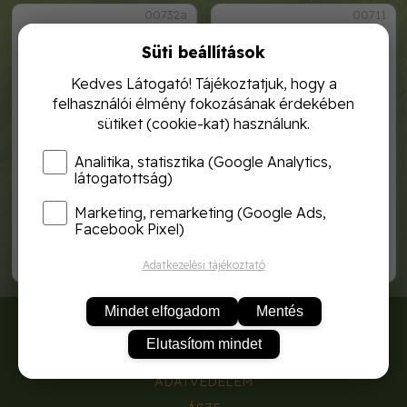
00732a
00711
Süti beállítások
Kedves Látogató! Tájékoztatjuk, hogy a
felhasználói élmény fokozásának érdekében
sütiket (cookie-kat) használunk.
Analitika, statisztika (Google Analytics,
látogatottság)
Marketing, remarketing (Google Ads,
hagyma makói bronz
hagyma sonkahagyma
Facebook Pixel)
290,-
290,-
Adatkezelési tájékoztató
Mindet elfogadom
Mentés
RÓLUNK
Elutasítom mindet
SZÁLLÍTÁSI DÍJAK
ADATVÉDELEM