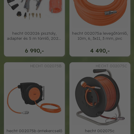
hecht 002026 pisztoly,
hecht 002075a levegőtömlő,
adapter és 5 m tömlő, 2026,
10m, 6, 3x11, 3 mm, pvc
2052,
6 990,-
4 490,-
HECHT 002075B
HECHT 002075C
hecht 002075b öntekercselő
hecht 002075c