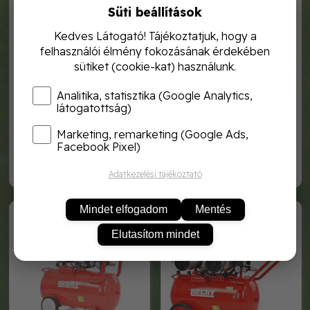
Süti beállítások
Kedves Látogató! Tájékoztatjuk, hogy a
felhasználói élmény fokozásának érdekében
sütiket (cookie-kat) használunk.
Analitika, statisztika (Google Analytics,
látogatottság)
Marketing, remarketing (Google Ads,
hecht 20171 - kompresszor
hecht 2075 olajmentes
komresszor
Facebook Pixel)
39 990,-
64 990,-
Adatkezelési tájékoztató
HECHT 2086
HECHT 2089
Mindet elfogadom
Mentés
Elutasítom mindet