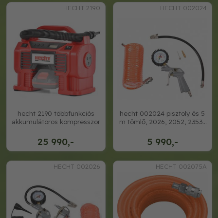
HECHT 2190
HECHT 002024
hecht 2190 többfunkciós
hecht 002024 pisztoly és 5
akkumulátoros kompresszor
m tömlő, 2026, 2052, 2353-
hoz
25 990,-
5 990,-
HECHT 002026
HECHT 002075A