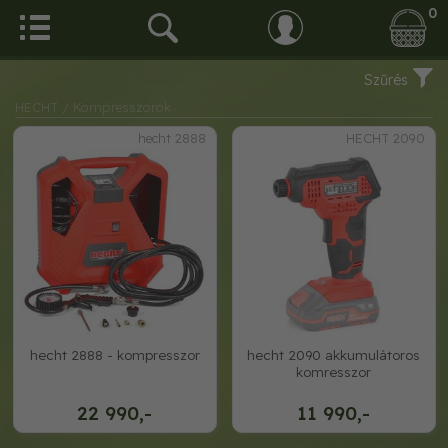
0
Szűrés
HECHT
/ Kompresszorok
hecht 2888
HECHT 2090
hecht 2888 - kompresszor
hecht 2090 akkumulátoros
komresszor
22 990,-
11 990,-