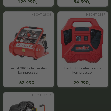
129 990,-
84 990,-
HECHT 2808
HECHT 2887
hecht 2808 olajmentes
hecht 2887 elektromos
kompresszor
kompresszor
62 990,-
29 990,-
HECHT 2353