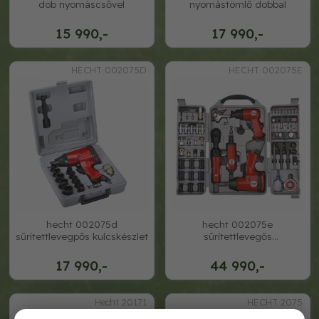
dob nyomáscsővel
nyomástömlő dobbal
15 990,-
17 990,-
HECHT 002075D
HECHT 002075E
hecht 002075d
hecht 002075e
sűrítettlevegpős kulcskészlet
sűrítettlevegős
szerszámkészlet
17 990,-
44 990,-
Hecht 20171
HECHT 2075