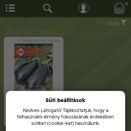
0
Szűrés
Vetőmag
/ ZKI
/ Padlizsán
Z Padlizsán Kecskeméti
Süti beállítások
zki tojásgyümölcs padlizsán
kecskeméti lila 1g
Kedves Látogató! Tájékoztatjuk, hogy a
felhasználói élmény fokozásának érdekében
470,-
sütiket (cookie-kat) használunk.