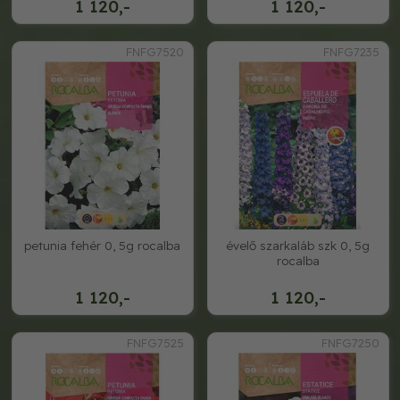
1 120,-
1 120,-
FNFG7520
FNFG7235
petunia fehér 0, 5g rocalba
évelő szarkaláb szk 0, 5g
rocalba
1 120,-
1 120,-
FNFG7525
FNFG7250