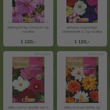
pillangóvirág rózsaszín 6g
petunia nagyvirágú
rocalba
színkeverék 0, 5g rocalba
1 120,-
1 120,-
FNFG7200
FNFG7205
dália cactus double szk 0,
dália d'unwin/doble 2g