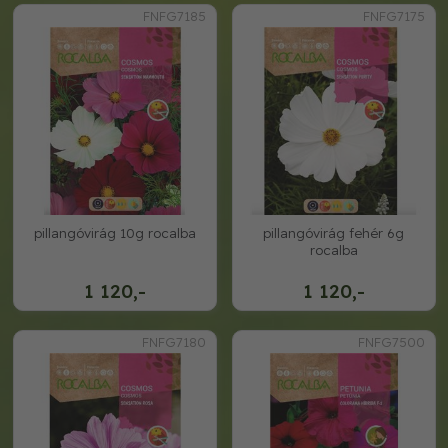
FNFG7185
FNFG7175
pillangóvirág 10g rocalba
pillangóvirág fehér 6g
rocalba
1 120,-
1 120,-
FNFG7180
FNFG7500