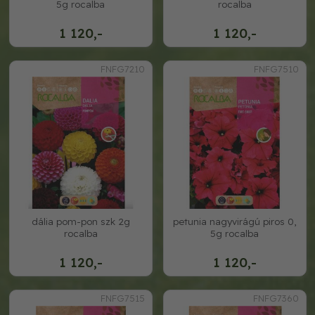
5g rocalba
rocalba
1 120,-
1 120,-
FNFG7210
FNFG7510
dália pom-pon szk 2g
petunia nagyvirágú piros 0,
rocalba
5g rocalba
1 120,-
1 120,-
FNFG7515
FNFG7360