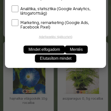
Analitika, statisztika (Google Analytics,
látogatottság)
hajnalka szk 10g rocalba
hajnalka törpe szk. 10g
rocalba
Marketing, remarketing (Google Ads,
Facebook Pixel)
1 120,-
1 120,-
Adatkezelési tájékoztató
FNFG7355
FNFG7225
Mindet elfogadom
Mentés
Elutasítom mindet
hajnalka világoskék 10g
aszparagus 0, 5g rocalba
rocalba