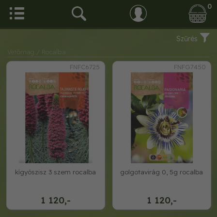
0
Szűrés
Vetőmag
/ Rocalba
FNFC6725
FNFG7450
kígyószisz 3 szem rocalba
golgotavirág 0, 5g rocalba
1 120,-
1 120,-