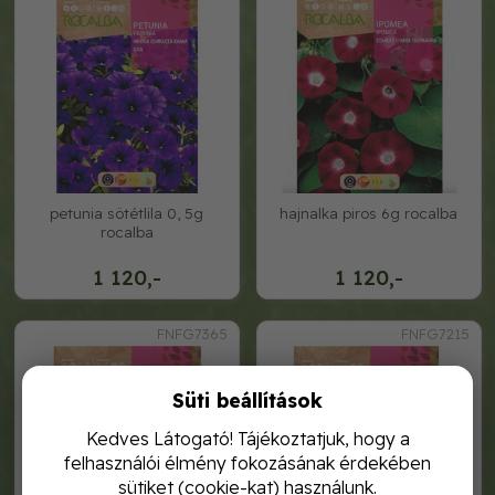
petunia sötétlila 0, 5g
hajnalka piros 6g rocalba
rocalba
1 120,-
1 120,-
FNFG7365
FNFG7215
Süti beállítások
Kedves Látogató! Tájékoztatjuk, hogy a
felhasználói élmény fokozásának érdekében
sütiket (cookie-kat) használunk.