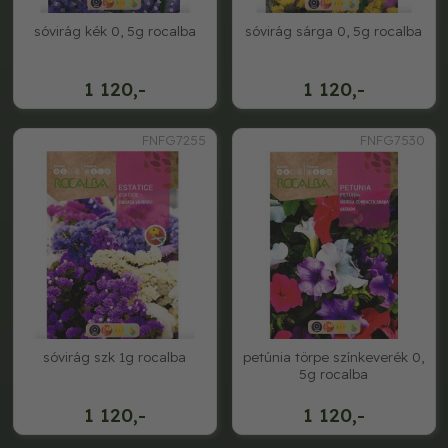
sóvirág kék 0, 5g rocalba
sóvirág sárga 0, 5g rocalba
1 120,-
1 120,-
FNFG7255
FNFG7530
sóvirág szk 1g rocalba
petúnia törpe színkeverék 0,
5g rocalba
1 120,-
1 120,-