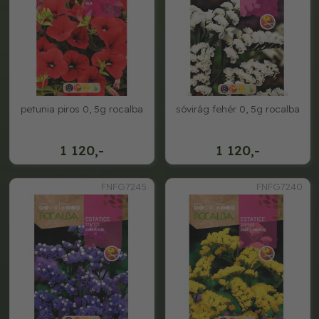
petunia piros 0, 5g rocalba
sóvirág fehér 0, 5g rocalba
1 120,-
1 120,-
FNFG7245
FNFG7240