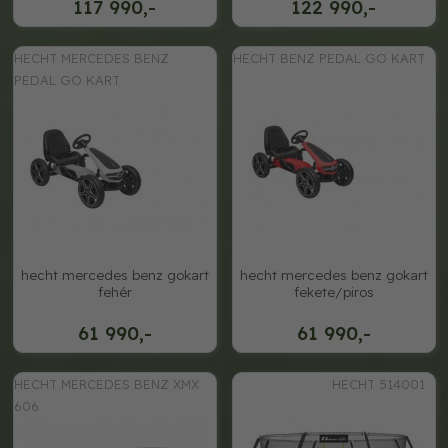
117 990,-
122 990,-
HECHT MERCEDES BENZ
HECHT BENZ PEDAL GO KART
PEDAL GO KART
hecht mercedes benz gokart
hecht mercedes benz gokart
fehér
fekete/piros
61 990,-
61 990,-
HECHT MERCEDES BENZ XMX
HECHT 514001
606