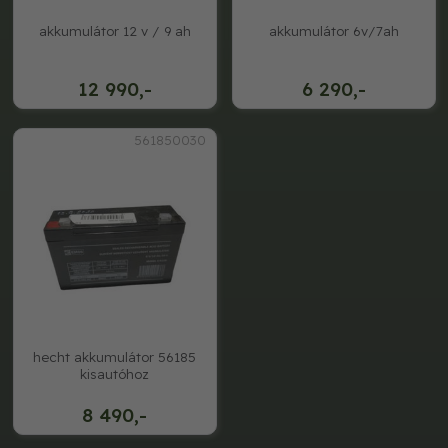
akkumulátor 12 v / 9 ah
akkumulátor 6v/7ah
12 990,-
6 290,-
561850030
hecht akkumulátor 56185
kisautóhoz
8 490,-