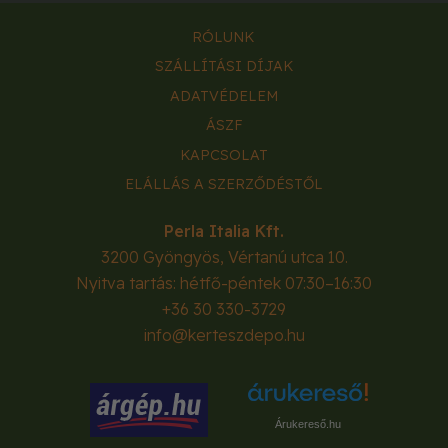
RÓLUNK
SZÁLLÍTÁSI DÍJAK
ADATVÉDELEM
ÁSZF
KAPCSOLAT
ELÁLLÁS A SZERZŐDÉSTŐL
Perla Italia Kft.
3200
Gyöngyös
,
Vértanú utca 10.
Nyitva tartás: hétfő-péntek 07:30–16:30
+36 30 330-3729
info@kerteszdepo.hu
Árukereső.hu