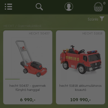
0
Szűrés
HECHT
/ Gyermekjátékok
HECHT 50437
HECHT 51818
hecht 50437 - gyermek
hecht 51818 akkumulátoros
fűnyíró hanggal
kisautó
6 990,-
109 990,-