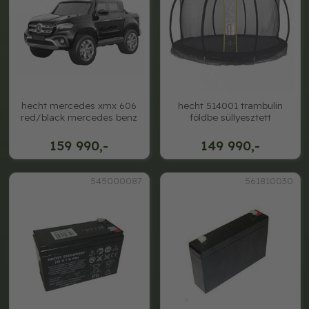
hecht mercedes xmx 606
hecht 514001 trambulin
red/black mercedes benz
földbe süllyesztett
159 990,-
149 990,-
545000087
561810030