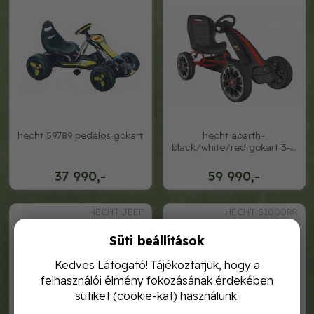
hecht 59789 pedálos gokart
hecht abarth-
black/white/red gokart 3-6
éves korig
37 990,-
59 990,-
HECHT JEEP
HECHT S1000RR
Süti beállítások
Kedves Látogató! Tájékoztatjuk, hogy a
felhasználói élmény fokozásának érdekében
sütiket (cookie-kat) használunk.