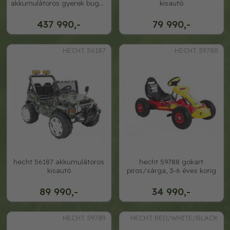
akkumulátoros gyerek buggy
kisautó
piros
437 990,-
79 990,-
HECHT 56187
HECHT 59788
hecht 56187 akkumulátoros
hecht 59788 gokart
kisautó
piros/sárga, 3-6 éves korig
89 990,-
34 990,-
HECHT 59789
HECHT RED/WHITE/BLACK