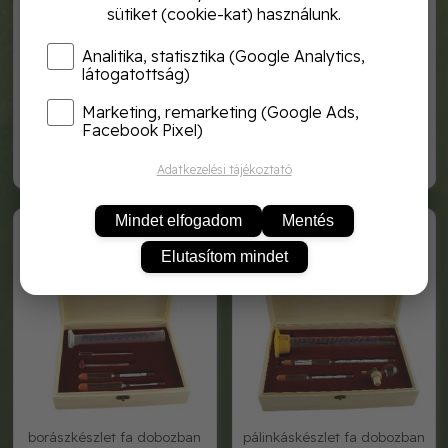
sütiket (cookie-kat) használunk.
Analitika, statisztika (Google Analytics,
látogatottság)
Marketing, remarketing (Google Ads,
cefre és mustfokoló,
szeszfokoló, hőmérős 0-100
hőmérős 0-30 °
°
Facebook Pixel)
4 980,-
5 500,-
Adatkezelési tájékoztató
BOR.EGYS FADOB
PÁLINKÁS EGYS.F
Mindet elfogadom
Mentés
Elutasítom mindet
borászkészlet fa dobozban
pálinkáskészlet fa dobozban