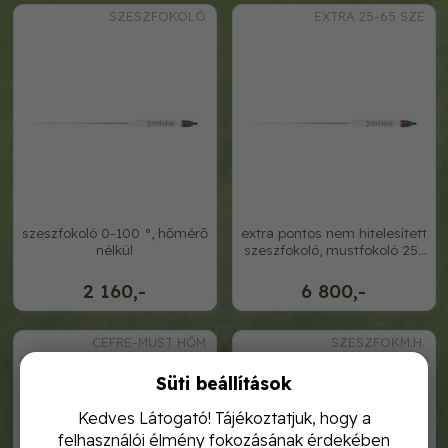
SZESZFOKOLÓ
EXTRA 25-65 SZE
szeszfokoló 0-100 °, hőmérő
extra pontos nem hitelesített
nélkül
szeszfokoló, mustfokoló 25-
65
2 160,-
6 800,-
CEFRE-MUST HŐM
SZESZFOKM.H.
Süti beállítások
Kedves Látogató! Tájékoztatjuk, hogy a
felhasználói élmény fokozásának érdekében