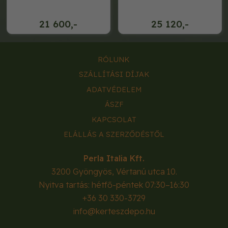
21 600,-
25 120,-
RÓLUNK
SZÁLLÍTÁSI DÍJAK
ADATVÉDELEM
ÁSZF
KAPCSOLAT
ELÁLLÁS A SZERZŐDÉSTŐL
Perla Italia Kft.
3200
Gyöngyös
,
Vértanú utca 10.
Nyitva tartás: hétfő-péntek 07:30–16:30
+36 30 330-3729
info@kerteszdepo.hu