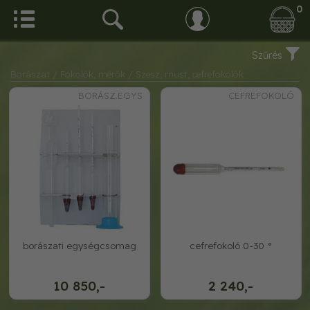
0
Szűrés
Borászat
/ Fokolók, mérők
/ Szesz, must, cefrefokolók
BORÁSZ.EGYS
CEFREFOKOLÓ
borászati egységcsomag
cefrefokoló 0-30 °
10 850,-
2 240,-