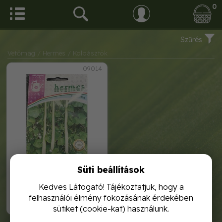
0
Szűrés
Vetőmag
/ Hermes
/ Kolbásztök
09014
Süti beállítások
kolbásztök
Kedves Látogató! Tájékoztatjuk, hogy a
felhasználói élmény fokozásának érdekében
320,-
sütiket (cookie-kat) használunk.