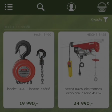
0
Szűrés
HECHT
/ Csörlők
Hecht 8490
HECHT 8425
hecht 8490 - láncos csörlő
hecht 8425 elektromos
drótkötél csörlő 450w
19 990,-
34 990,-