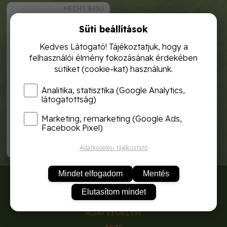
HECHT 8450
Süti beállítások
Kedves Látogató! Tájékoztatjuk, hogy a
felhasználói élmény fokozásának érdekében
sütiket (cookie-kat) használunk.
Analitika, statisztika (Google Analytics,
látogatottság)
Marketing, remarketing (Google Ads,
hecht 8450 drótkötél csörlő
Facebook Pixel)
44 990,-
Adatkezelési tájékoztató
Mindet elfogadom
Mentés
RÓLUNK
Elutasítom mindet
SZÁLLÍTÁSI DÍJAK
ADATVÉDELEM