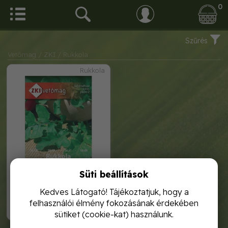
0
Szűrés
Vetőmag
/ ZKI
/ Rukkola
Rukkola
Süti beállítások
zki saláta rukkola 2g
Kedves Látogató! Tájékoztatjuk, hogy a
felhasználói élmény fokozásának érdekében
470,-
sütiket (cookie-kat) használunk.