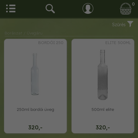
0
Szűrés
Borászat
/ Üvegáru
BORDÓI 250
ELITE 500ML
250ml bordói üveg
500ml elite
320,-
320,-