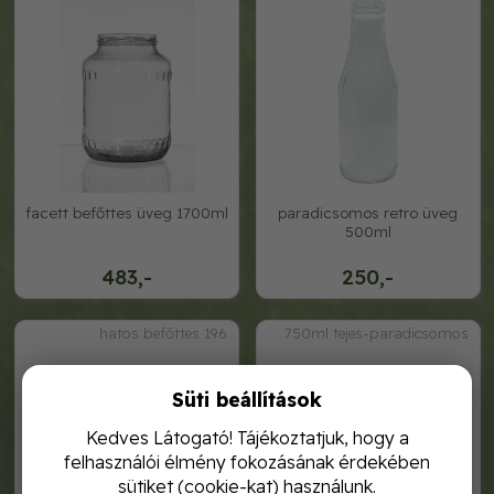
facett befőttes üveg 1700ml
paradicsomos retro üveg
500ml
483,-
250,-
hatos befőttes 196
750ml tejes-paradicsomos
Süti beállítások
Kedves Látogató! Tájékoztatjuk, hogy a
felhasználói élmény fokozásának érdekében
sütiket (cookie-kat) használunk.