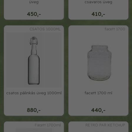
üveg
csavaros üveg
450,-
410,-
CSATOS 1000ML
facett 1700
csatos pálinkás üveg 1000ml
facett 1700 ml
880,-
440,-
Facett 1700ml
RETRO PAR KETCHUP