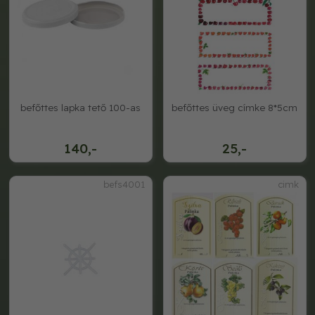
befőttes lapka tető 100-as
befőttes üveg címke 8*5cm
140,-
25,-
befs4001
cimk