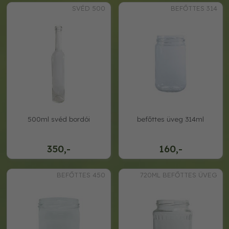
SVÉD 500
BEFŐTTES 314
500ml svéd bordói
befőttes üveg 314ml
350,-
160,-
BEFŐTTES 450
720ML BEFŐTTES ÜVEG