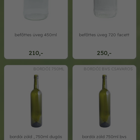
befőttes üveg 450ml
befőttes üveg 720 facett
210,-
250,-
BORDÓI 750ML
BORDÓI BVS CSAVAROS
bordói zöld , 750ml dugós
bordói zöld 750ml bvs