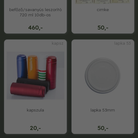
befőző/savanyús leszorító
cimke
720 ml 10db-os
460,-
50,-
kapsz
lapka 53
kapszula
lapka 53mm
20,-
50,-