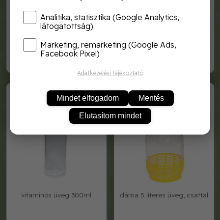
Analitika, statisztika (Google Analytics,
látogatottság)
szögletes hatos befőttes
tejes-parasicsomos 750ml
üveg 196 ml
üveg
Marketing, remarketing (Google Ads,
Facebook Pixel)
200,-
343,-
Adatkezelési tájékoztató
VITAMINOS 300
DAMA5
Mindet elfogadom
Mentés
Elutasítom mindet
vitaminos üveg 300ml
dáma 5 literes üveg, csattal