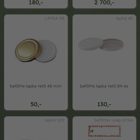
180,-
2 700,-
LAPKA 48
lapka 89
befőtte lapka tető 48 mm
befőtte lapka tető 89-es
50,-
130,-
lapka 100
befőttes üveg címke