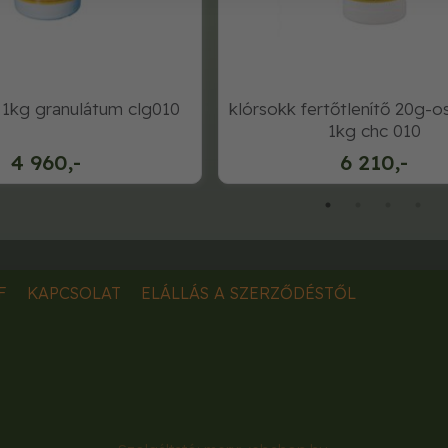
 1kg granulátum clg010
klórsokk fertőtlenítő 20g-o
1kg chc 010
4 960,-
6 210,-
F
KAPCSOLAT
ELÁLLÁS A SZERZŐDÉSTŐL