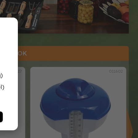
NSÁGOK
005627
011602
g)
l)