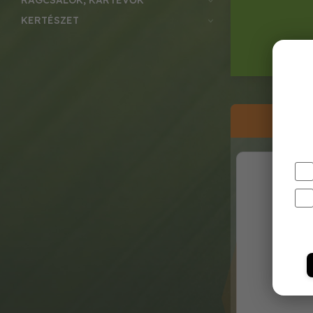
RÁGCSÁLÓK, KÁRTEVŐK
KERTÉSZET