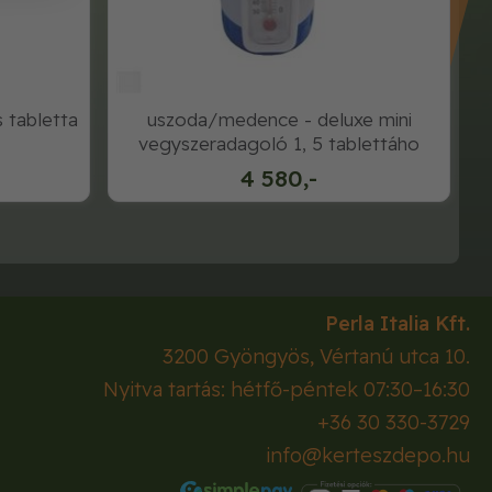
s tabletta
uszoda/medence - deluxe mini
vegyszeradagoló 1, 5 tablettáho
4 580,-
Perla Italia Kft.
3200
Gyöngyös
,
Vértanú utca 10.
Nyitva tartás: hétfő-péntek 07:30–16:30
+36 30 330-3729
info@kerteszdepo.hu