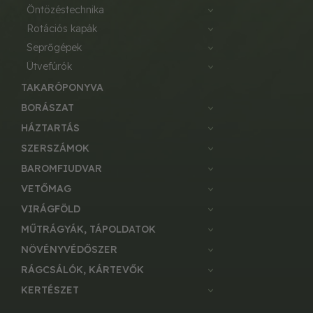
öntözéstechnika
rotációs kapák
seprőgépek
ütvefúrók
TAKARÓPONYVA
BORÁSZAT
HÁZTARTÁS
SZERSZÁMOK
BAROMFIUDVAR
VETŐMAG
VIRÁGFÖLD
MŰTRÁGYÁK, TÁPOLDATOK
NÖVÉNYVÉDŐSZER
RÁGCSÁLÓK, KÁRTEVŐK
KERTÉSZET