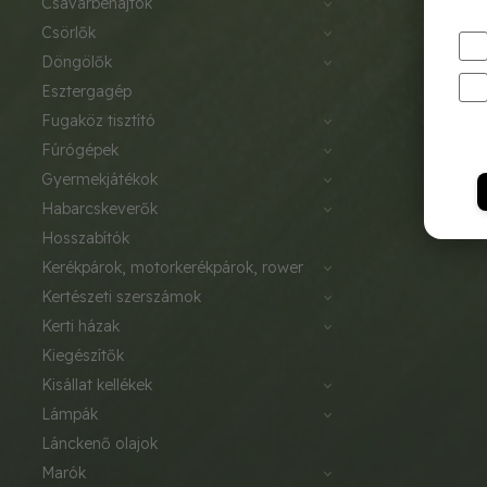
csavarbehajtók
csörlők
döngölők
esztergagép
fugaköz tisztító
fúrógépek
gyermekjátékok
habarcskeverők
hosszabítók
kerékpárok, motorkerékpárok, rower
kertészeti szerszámok
kerti házak
kiegészítők
kisállat kellékek
lámpák
lánckenő olajok
marók