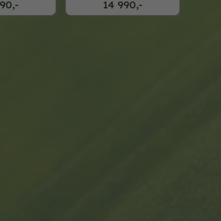
90,-
14 990,-