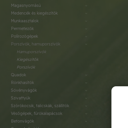
magasnyomású
medencék és kiegészítők
munkaasztalok
permetezők
polírozógépek
porszívók, hamuporszívók
hamuporszívók
kiegészítők
porszívók
quadok
rönkhasítók
sövényvágók
szivattyúk
szórókocsik, talicskák, szállítók
vésőgépek, fúrókalapácsok
betonvágók