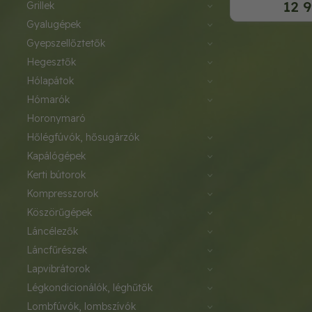
12 9
grillek
gyalugépek
gyepszellőztetők
hegesztők
hólapátok
hómarók
horonymaró
hőlégfúvók, hősugárzók
kapálógépek
kerti bútorok
kompresszorok
köszörűgépek
láncélezők
láncfűrészek
lapvibrátorok
légkondicionálók, léghűtők
lombfúvók, lombszívók