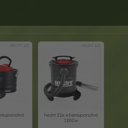
HECHT 12E
HECHT 22E
amuporszívó
hecht 22e e.hamuporszívó
1200w