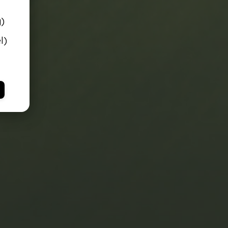
g)
l)