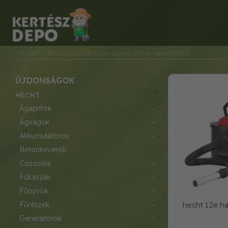
HECHT
/ Porszívók, Hamuporszívók
/ Hamuporszívók
ÚJDONSÁGOK
HECHT
ágaprítók
ágvágók
akkumulátorok
betonkeverők
csiszolók
fűkaszák
fűnyírók
fűrészek
hecht 12e h
generátorok