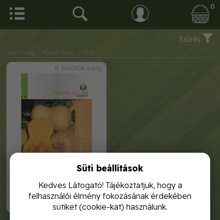
0
Szűrés
Vetőmag
/ Royal Sluis
/ Tök
R Sütőtök early
Süti beállítások
royal sütőtök early butternut
3g
Kedves Látogató! Tájékoztatjuk, hogy a
felhasználói élmény fokozásának érdekében
450,-
sütiket (cookie-kat) használunk.