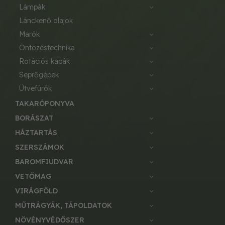
lámpák
lánckenő olajok
marók
öntözéstechnika
rotációs kapák
seprőgépek
ütvefúrók
TAKARÓPONYVA
BORÁSZAT
HÁZTARTÁS
SZERSZÁMOK
BAROMFIUDVAR
VETŐMAG
VIRÁGFÖLD
MŰTRÁGYÁK, TÁPOLDATOK
NÖVÉNYVÉDŐSZER