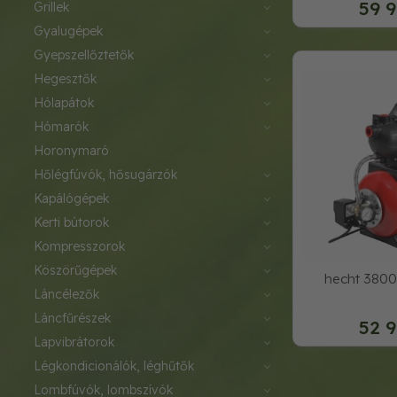
59 9
grillek
gyalugépek
gyepszellőztetők
hegesztők
hólapátok
hómarók
horonymaró
hőlégfúvók, hősugárzók
kapálógépek
kerti bútorok
kompresszorok
köszörűgépek
hecht 3800
láncélezők
láncfűrészek
52 9
lapvibrátorok
légkondicionálók, léghűtők
lombfúvók, lombszívók