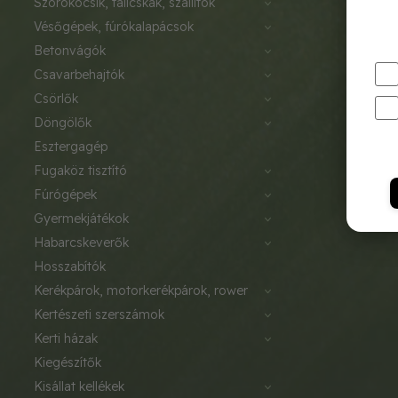
szórókocsik, talicskák, szállítók
vésőgépek, fúrókalapácsok
betonvágók
csavarbehajtók
csörlők
döngölők
esztergagép
fugaköz tisztító
fúrógépek
gyermekjátékok
habarcskeverők
hosszabítók
kerékpárok, motorkerékpárok, rower
kertészeti szerszámok
kerti házak
kiegészítők
kisállat kellékek