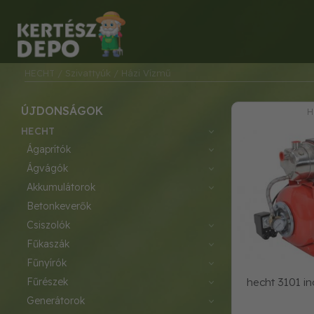
HECHT
/ Szivattyúk
/ Házi Vízmű
ÚJDONSÁGOK
H
HECHT
ágaprítók
ágvágók
akkumulátorok
betonkeverők
csiszolók
fűkaszák
fűnyírók
fűrészek
hecht 3101 in
generátorok