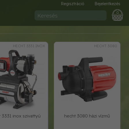
Regisztráció
Bejelentkezés
0
HECHT 3331 INOX
HECHT 3080
 3331 inox szivattyú
hecht 3080 házi vízmű