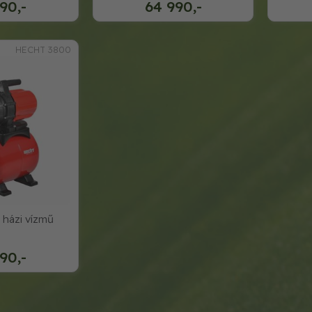
90,-
64 990,-
HECHT 3800
 házi vízmű
90,-