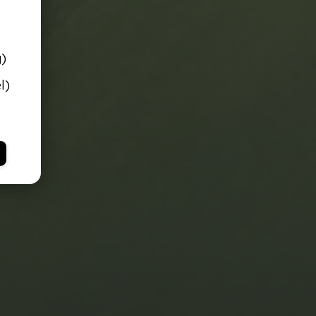
g)
l)