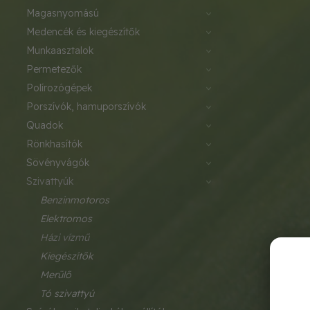
magasnyomású
medencék és kiegészítők
munkaasztalok
permetezők
polírozógépek
porszívók, hamuporszívók
quadok
rönkhasítók
sövényvágók
szivattyúk
benzinmotoros
elektromos
házi vízmű
kiegészítők
merülő
tó szivattyú