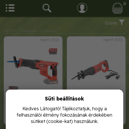
0
Szűrés
HECHT
/ Fűrészek
/ Orrfűrész
Hecht 1510
Hecht 1572
Süti beállítások
hecht 1510 - akkumulátoros
hecht 1572 - e. orrfűrész
orrfűrész
Kedves Látogató! Tájékoztatjuk, hogy a
felhasználói élmény fokozásának érdekében
17 990,-
14 990,-
sütiket (cookie-kat) használunk.