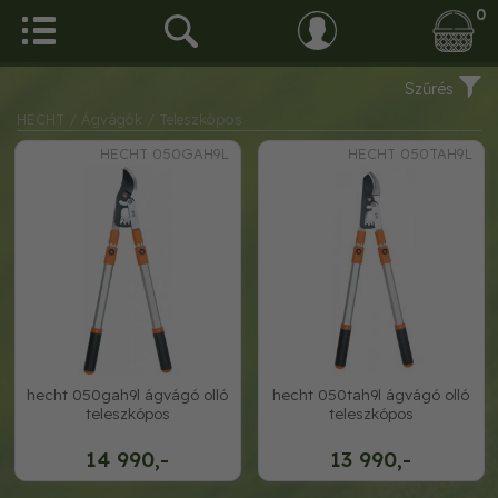
0
Szűrés
HECHT
/ Ágvágók
/ Teleszkópos
HECHT 050GAH9L
HECHT 050TAH9L
hecht 050gah9l ágvágó olló
hecht 050tah9l ágvágó olló
teleszkópos
teleszkópos
14 990,-
13 990,-