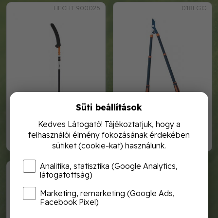
HECHT 900025
018LGG
Süti beállítások
hecht 900025 teleszkópos
hecht 018 lgg teleszkópos
ágvágó fűrész 250cm
ágvágó
Kedves Látogató! Tájékoztatjuk, hogy a
felhasználói élmény fokozásának érdekében
11 990,-
7 990,-
sütiket (cookie-kat) használunk.
Analitika, statisztika (Google Analytics,
020ALGG
látogatottság)
Marketing, remarketing (Google Ads,
Facebook Pixel)