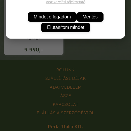
Adatkezelési tájékoztató
Mindet elfogadom
Mentés
Elutasítom mindet
hecht 020 algg teleszkópos
ágvágó
9 990,-
RÓLUNK
SZÁLLÍTÁSI DÍJAK
ADATVÉDELEM
ÁSZF
KAPCSOLAT
ELÁLLÁS A SZERZŐDÉSTŐL
Perla Italia Kft.