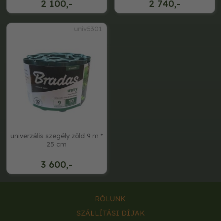
2 100,-
2 740,-
univ5301
univerzális szegély zöld 9 m *
25 cm
3 600,-
RÓLUNK
SZÁLLÍTÁSI DÍJAK