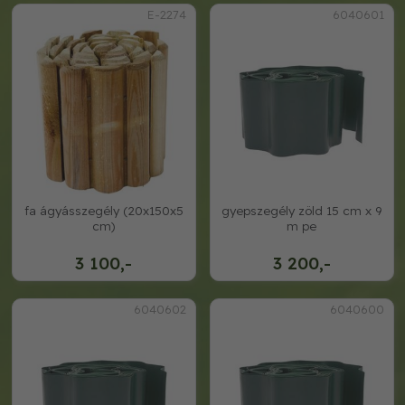
E-2274
6040601
fa ágyásszegély (20x150x5
gyepszegély zöld 15 cm x 9
cm)
m pe
3 100,-
3 200,-
6040602
6040600