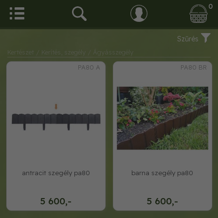
0
Szűrés
Kertészet
/ Kerítés, szegély
/ Ágyásszegély
PA80 A
PA80 BR
antracit szegély pa80
barna szegély pa80
5 600,-
5 600,-