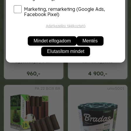
Marketing, remarketing (Google Ads,
Facebook Pixel)
Adatkezelési tájékoztató
Mindet elfogadom
Mentés
Elutasítom mindet
hajlítható, fekete műanyag
pa 22 box a antracit
ágyásszegély 6 cm
sz.műa.ágyássz
960,-
4 900,-
PA 22 BOX BR
univ5001