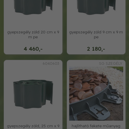
gyepszegély zöld 20 cm x 9
gyepszegély zöld 9 cm x 9 m
m pe
pe
4 460,-
2 180,-
6040603
SG SZEGÉLY
gyepszegély zöld, 25 cm x 9
hajlítható fekete műanyag