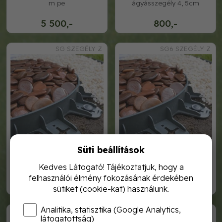
m pe
ágyásszegély 4, 5cm
5 500,-
800,-
SG SZEGÉLY Z
SG6 SZEGÉLY Z
Süti beállítások
hajlítható zöld műanyag
hajlítható zöld műanyag
ágyásszegély 4, 5cm
ágyásszegély 6cm
Kedves Látogató! Tájékoztatjuk, hogy a
felhasználói élmény fokozásának érdekében
800,-
960,-
sütiket (cookie-kat) használunk.
Analitika, statisztika (Google Analytics,
SG6 SZEGÉLY
PA22 BOX A
látogatottság)