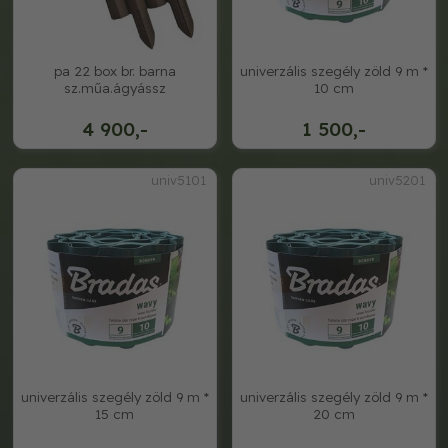
pa 22 box br. barna
univerzális szegély zöld 9 m *
sz.műa.ágyássz
10 cm
4 900,-
1 500,-
univ5101
univ5201
univerzális szegély zöld 9 m *
univerzális szegély zöld 9 m *
15 cm
20 cm