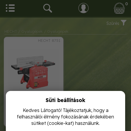
0
Szűrés
HECHT
/ Gyalugépek
/ Gyalugépek
HECHT 8751
Süti beállítások
hecht 8751 asztali gyalugép
Kedves Látogató! Tájékoztatjuk, hogy a
felhasználói élmény fokozásának érdekében
94 990,-
sütiket (cookie-kat) használunk.