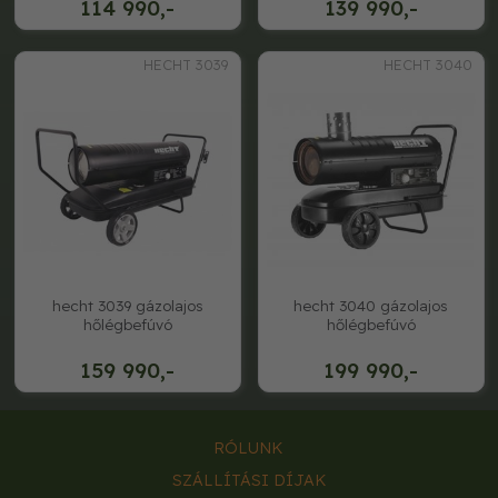
114 990,-
139 990,-
HECHT 3039
HECHT 3040
hecht 3039 gázolajos
hecht 3040 gázolajos
hőlégbefúvó
hőlégbefúvó
159 990,-
199 990,-
RÓLUNK
SZÁLLÍTÁSI DÍJAK