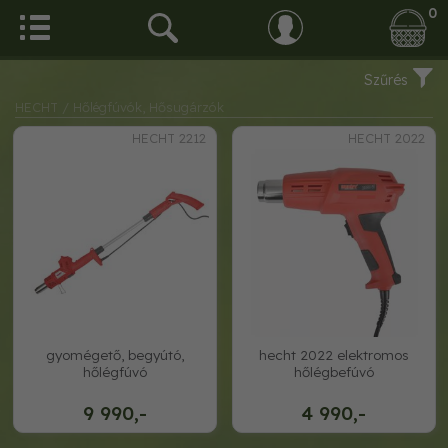
0
Szűrés
HECHT
/ Hőlégfúvók, Hősugárzók
HECHT 2212
HECHT 2022
gyomégető, begyútó,
hecht 2022 elektromos
hőlégfúvó
hőlégbefúvó
9 990,-
4 990,-