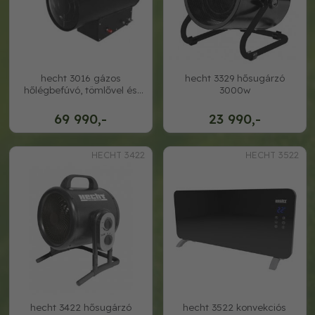
hecht 3016 gázos
hecht 3329 hősugárzó
hőlégbefúvó, tömlővel és
3000w
gázreduktorral
69 990,-
23 990,-
HECHT 3422
HECHT 3522
hecht 3422 hősugárzó
hecht 3522 konvekciós