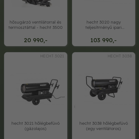
hősugárzó ventilátorral és
hecht 3020 nagy
termosztáttal - hecht 3500
teljesítményű ipari
hőlégbefúvó (gázolajos)
20 990,-
103 990,-
HECHT 3021
HECHT 3038
hecht 3021 hőlégbefúvó
hecht 3038 hőlégbefúvó
(gázolajos)
(egy ventilátoros)