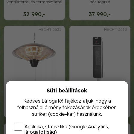
ventilátorral és termosztáttal
hősugárzó
32 990,-
37 990,-
HECHT 3525
HECHT 3610
Süti beállítások
hecht 3525 elektromos
hecht 3610 kerámia
mennyezeti hősugárzó
hősugárzó
Kedves Látogató! Tájékoztatjuk, hogy a
felhasználói élmény fokozásának érdekében
44 990,-
31 990,-
sütiket (cookie-kat) használunk.
Analitika, statisztika (Google Analytics,
HECHT 3611
hecht 3545
látogatottság)