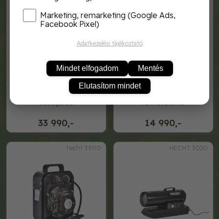
Marketing, remarketing (Google Ads,
Facebook Pixel)
Adatkezelési tájékoztató
Mindet elfogadom
Mentés
Elutasítom mindet
hecht 3611 kerámia
hősugárzó ventilátorral és
hősugárzó
termosztáttal
33 990,-
14 990,-
hecht 3500
HECHT 3020