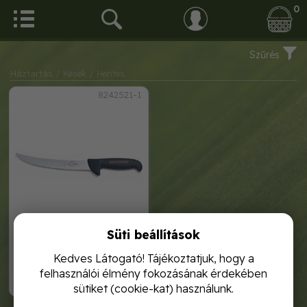
0
Szűrés
Háztartás
/ Kések
/ Hentes
8242521-1
Süti beállítások
dick ergogrip henteskés 21
cm merev, ívelt, vékony
Kedves Látogató! Tájékoztatjuk, hogy a
felhasználói élmény fokozásának érdekében
11 000,-
sütiket (cookie-kat) használunk.